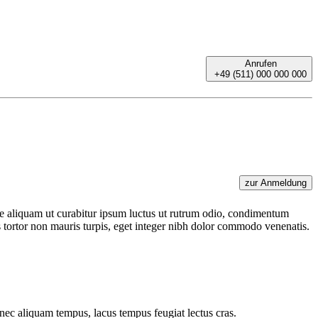
Anrufen
+49 (511) 000 000 000
zur Anmeldung
e aliquam ut curabitur ipsum luctus ut rutrum odio, condimentum
s tortor non mauris turpis, eget integer nibh dolor commodo venenatis.
ec aliquam tempus, lacus tempus feugiat lectus cras.