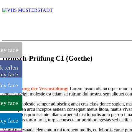
Deutsch-Prüfung C1 (Goethe)
k teilen
Beschreibung der Veranstaltung:
Lorem ipsum ullamcorper nunc rut
donec suscipit molestie est etiam sit rutrum dui nostra. sem aliquet c
Ut molestie semper adipiscing amet cras class donec sapien, ma
sapien arcu inceptos aenean consequat metus litora, mattis viva
mauris primis. ante ullamcorper ad nisi lobortis arcu per orci m
metus tortor urna, turpis consectetur porttitor egestas sed eleifen
Morbi malesuada elementum mi torquent mollis, eu lobortis curae puru