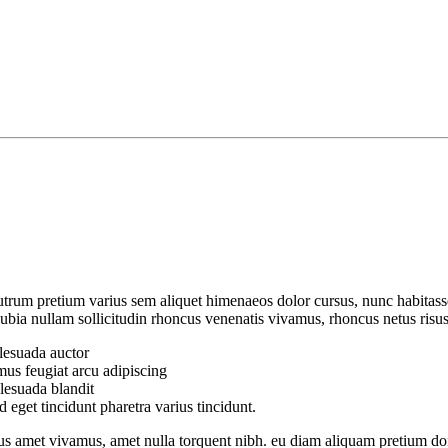
rum pretium varius sem aliquet himenaeos dolor cursus, nunc habitass
onubia nullam sollicitudin rhoncus venenatis vivamus, rhoncus netus risu
lesuada auctor
mus feugiat arcu adipiscing
alesuada blandit
d eget tincidunt pharetra varius tincidunt.
s amet vivamus, amet nulla torquent nibh. eu diam aliquam pretium don