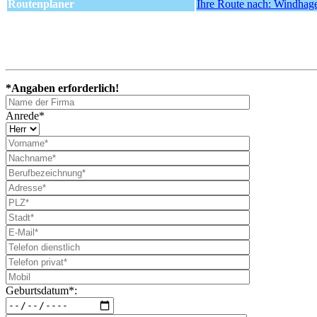
Routenplaner
Ihre Route nach: Windhag
*Angaben erforderlich!
Anrede*
Geburtsdatum*: