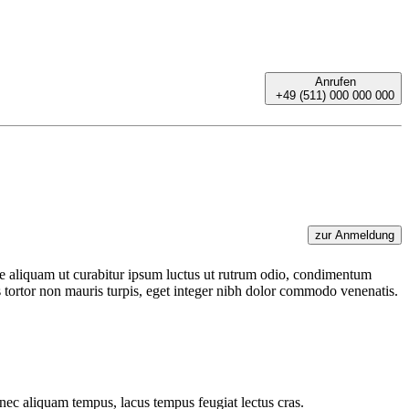
Anrufen
+49 (511) 000 000 000
zur Anmeldung
e aliquam ut curabitur ipsum luctus ut rutrum odio, condimentum
s tortor non mauris turpis, eget integer nibh dolor commodo venenatis.
ec aliquam tempus, lacus tempus feugiat lectus cras.