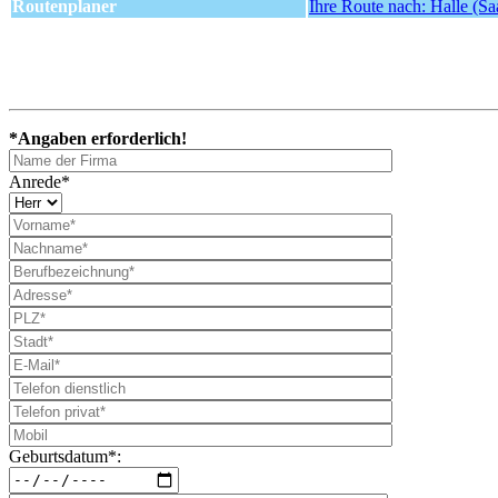
Routenplaner
Ihre Route nach: Halle (Sa
*Angaben erforderlich!
Anrede*
Geburtsdatum*: