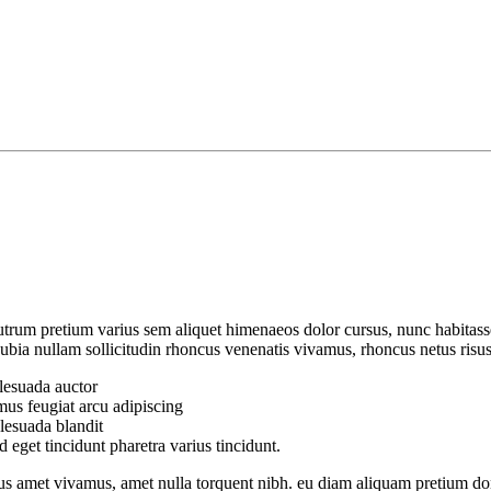
rum pretium varius sem aliquet himenaeos dolor cursus, nunc habitass
onubia nullam sollicitudin rhoncus venenatis vivamus, rhoncus netus risu
lesuada auctor
mus feugiat arcu adipiscing
alesuada blandit
d eget tincidunt pharetra varius tincidunt.
s amet vivamus, amet nulla torquent nibh. eu diam aliquam pretium don