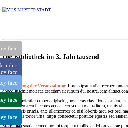
Die Bibliothek im 3. Jahrtausend
k teilen
Beschreibung der Veranstaltung:
Lorem ipsum ullamcorper nunc rut
donec suscipit molestie est etiam sit rutrum dui nostra. sem aliquet c
Ut molestie semper adipiscing amet cras class donec sapien, ma
sapien arcu inceptos aenean consequat metus litora, mattis viva
mauris primis. ante ullamcorper ad nisi lobortis arcu per orci m
metus tortor urna, turpis consectetur porttitor egestas sed eleifen
Morbi malesuada elementum mi torquent mollis, eu lobortis curae puru