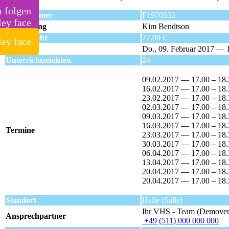
m folgen
Kursnummer
F1970532
Kursleitung
Kim Bendtson
Kursgebühr
77,00 €
Beginn
Do., 09. Februar 2017 — 
Unterrichtseinhten
24
09.02.2017 — 17.00 – 18
16.02.2017 — 17.00 – 18
23.02.2017 — 17.00 – 18
02.03.2017 — 17.00 – 18
09.03.2017 — 17.00 – 18
16.03.2017 — 17.00 – 18
Termine
23.03.2017 — 17.00 – 18
30.03.2017 — 17.00 – 18
06.04.2017 — 17.00 – 18
13.04.2017 — 17.00 – 18
20.04.2017 — 17.00 – 18
20.04.2017 — 17.00 – 18
Standort
Halle (Salle)
Ihr VHS - Team (Demover
Ansprechpartner
+49 (511) 000 000 000