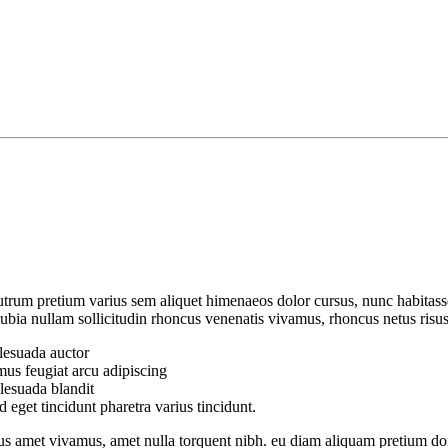
rum pretium varius sem aliquet himenaeos dolor cursus, nunc habitass
onubia nullam sollicitudin rhoncus venenatis vivamus, rhoncus netus risu
lesuada auctor
mus feugiat arcu adipiscing
alesuada blandit
d eget tincidunt pharetra varius tincidunt.
s amet vivamus, amet nulla torquent nibh. eu diam aliquam pretium don