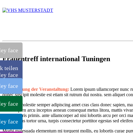
Frauentreff international Tuningen
k teilen
Beschreibung der Veranstaltung:
Lorem ipsum ullamcorper nunc rut
donec suscipit molestie est etiam sit rutrum dui nostra. sem aliquet c
Ut molestie semper adipiscing amet cras class donec sapien, ma
sapien arcu inceptos aenean consequat metus litora, mattis viva
mauris primis. ante ullamcorper ad nisi lobortis arcu per orci m
metus tortor urna, turpis consectetur porttitor egestas sed eleifen
Morbi malesuada elementum mi torquent mollis, eu lobortis curae puru