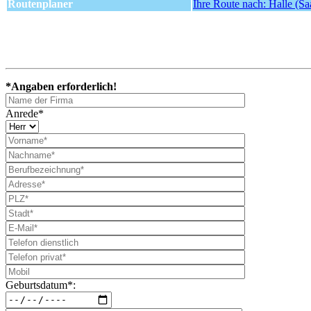
Routenplaner
Ihre Route nach: Halle (Sa
*Angaben erforderlich!
Anrede*
Geburtsdatum*: