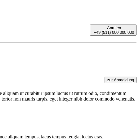
Anrufen
+49 (511) 000 000 000
zur Anmeldung
e aliquam ut curabitur ipsum luctus ut rutrum odio, condimentum
s tortor non mauris turpis, eget integer nibh dolor commodo venenatis.
ec aliquam tempus, lacus tempus feugiat lectus cras.