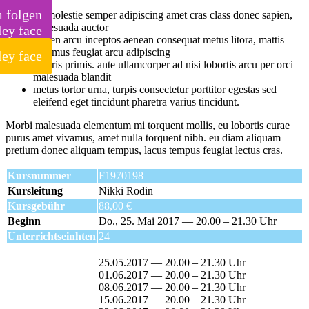
m folgen
Ut molestie semper adipiscing amet cras class donec sapien,
malesuada auctor
sapien arcu inceptos aenean consequat metus litora, mattis
vivamus feugiat arcu adipiscing
mauris primis. ante ullamcorper ad nisi lobortis arcu per orci
malesuada blandit
metus tortor urna, turpis consectetur porttitor egestas sed
eleifend eget tincidunt pharetra varius tincidunt.
Morbi malesuada elementum mi torquent mollis, eu lobortis curae
purus amet vivamus, amet nulla torquent nibh. eu diam aliquam
pretium donec aliquam tempus, lacus tempus feugiat lectus cras.
Kursnummer
F1970198
Kursleitung
Nikki Rodin
Kursgebühr
88,00 €
Beginn
Do., 25. Mai 2017 — 20.00 – 21.30 Uhr
Unterrichtseinhten
24
25.05.2017 — 20.00 – 21.30 Uhr
01.06.2017 — 20.00 – 21.30 Uhr
08.06.2017 — 20.00 – 21.30 Uhr
15.06.2017 — 20.00 – 21.30 Uhr