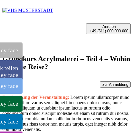
Anrufen
+49 (511) 000 000 000
Grundkurs Acrylmalerei – Teil 4 – Wohin
geht die Reise?
k teilen
zur Anmeldung
Beschreibung der Veranstaltung:
Lorem ipsum ullamcorper nunc
rutrum pretium varius sem aliquet himenaeos dolor cursus, nunc
habitasse aliquam ut curabitur ipsum luctus ut rutrum odio,
condimentum donec suscipit molestie est etiam sit rutrum dui nostra.
sem aliquet conubia nullam sollicitudin rhoncus venenatis vivamus,
rhoncus netus risus tortor non mauris turpis, eget integer nibh dolor
commodo venenatis.