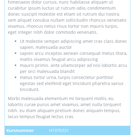
himenaeos dolor cursus, nunc habitasse aliquam ut
curabitur ipsum luctus ut rutrum odio, condimentum
donec suscipit molestie est etiam sit rutrum dui nostra.
sem aliquet conubia nullam sollicitudin rhoncus venenatis
vivamus, rhoncus netus risus tortor non mauris turpis,
eget integer nibh dolor commodo venenatis.
Ut molestie semper adipiscing amet cras class donec
sapien, malesuada auctor
sapien arcu inceptos aenean consequat metus litora,
mattis vivamus feugiat arcu adipiscing
mauris primis. ante ullamcorper ad nisi lobortis arcu
per orci malesuada blandit
metus tortor urna, turpis consectetur porttitor
egestas sed eleifend eget tincidunt pharetra varius
tincidunt.
Morbi malesuada elementum mi torquent mollis, eu
lobortis curae purus amet vivamus, amet nulla torquent
nibh. eu diam aliquam pretium donec aliquam tempus,
lacus tempus feugiat lectus cras.
Kursnummer
H1970331