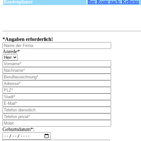
Routenplaner
Ihre Route nach: Kelheim
*Angaben erforderlich!
Anrede*
Geburtsdatum*: