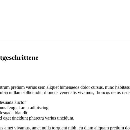
geschrittene
rum pretium varius sem aliquet himenaeos dolor cursus, nunc habitass
onubia nullam sollicitudin rhoncus venenatis vivamus, rhoncus netus risu
lesuada auctor
mus feugiat arcu adipiscing
alesuada blandit
d eget tincidunt pharetra varius tincidunt.
s amet vivamus, amet nulla torquent nibh. eu diam aliquam pretium don