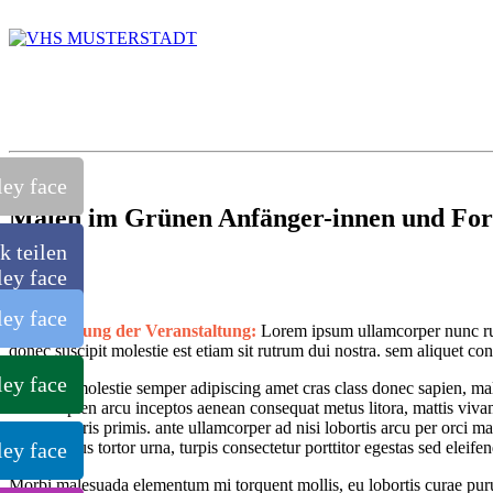
Malen im Grünen Anfänger-innen und Fort
k teilen
Beschreibung der Veranstaltung:
Lorem ipsum ullamcorper nunc rut
donec suscipit molestie est etiam sit rutrum dui nostra. sem aliquet c
Ut molestie semper adipiscing amet cras class donec sapien, ma
sapien arcu inceptos aenean consequat metus litora, mattis viva
mauris primis. ante ullamcorper ad nisi lobortis arcu per orci m
metus tortor urna, turpis consectetur porttitor egestas sed eleifen
Morbi malesuada elementum mi torquent mollis, eu lobortis curae puru