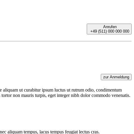
Anrufen
+49 (511) 000 000 000
zur Anmeldung
e aliquam ut curabitur ipsum luctus ut rutrum odio, condimentum
s tortor non mauris turpis, eget integer nibh dolor commodo venenatis.
ec aliquam tempus, lacus tempus feugiat lectus cras.