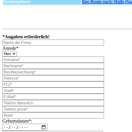
Routenplaner
Ihre Route nach: Halle (Sa
*Angaben erforderlich!
Anrede*
Geburtsdatum*: