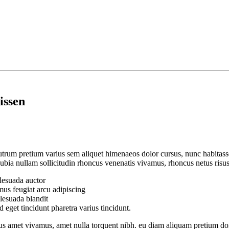
issen
rum pretium varius sem aliquet himenaeos dolor cursus, nunc habitass
onubia nullam sollicitudin rhoncus venenatis vivamus, rhoncus netus risu
lesuada auctor
mus feugiat arcu adipiscing
alesuada blandit
d eget tincidunt pharetra varius tincidunt.
s amet vivamus, amet nulla torquent nibh. eu diam aliquam pretium don