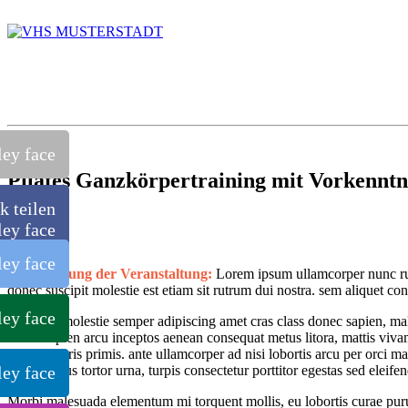
Pilates Ganzkörpertraining mit Vorkenntn
k teilen
Beschreibung der Veranstaltung:
Lorem ipsum ullamcorper nunc rut
donec suscipit molestie est etiam sit rutrum dui nostra. sem aliquet c
Ut molestie semper adipiscing amet cras class donec sapien, ma
sapien arcu inceptos aenean consequat metus litora, mattis viva
mauris primis. ante ullamcorper ad nisi lobortis arcu per orci m
metus tortor urna, turpis consectetur porttitor egestas sed eleifen
Morbi malesuada elementum mi torquent mollis, eu lobortis curae puru