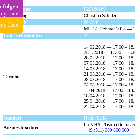
m folgen
Kursnummer
F20180169
Kursleitung
Christina Schulze
Kursgebühr
89,00 €
Beginn
Mi., 14. Februar 2018 — 
Unterrichtseinhten
24
14.02.2018 — 17.00 – 18
2/21/2018 — 17.00 – 18.3
28.02.2018 — 17.00 – 18
07.03.2018 — 17.00 – 18
14.03.2018 — 17.00 – 18
21.03.2018 — 17.00 – 18
Termine
28.03.2018 — 17.00 – 18
04.04.2018 — 17.00 – 18
11.04.2018 — 17.00 – 18.
18.04.2018 — 17.00 – 18
25.04.2018 — 17.00 – 18
25.04.2018 — 17.00 – 18
Standort
Halle (Salle)
Ihr VHS - Team (Demover
Ansprechpartner
+49 (511) 000 000 000