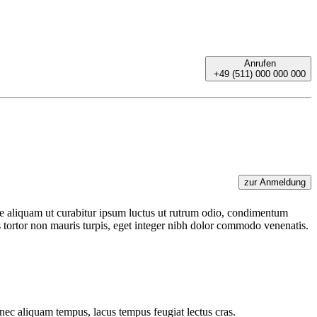
Anrufen
+49 (511) 000 000 000
zur Anmeldung
e aliquam ut curabitur ipsum luctus ut rutrum odio, condimentum
s tortor non mauris turpis, eget integer nibh dolor commodo venenatis.
ec aliquam tempus, lacus tempus feugiat lectus cras.