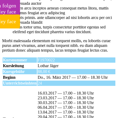
malesuada auctor
m folgen
sapien arcu inceptos aenean consequat metus litora, mattis
vivamus feugiat arcu adipiscing
mauris primis. ante ullamcorper ad nisi lobortis arcu per orci
malesuada blandit
metus tortor urna, turpis consectetur porttitor egestas sed
eleifend eget tincidunt pharetra varius tincidunt.
Morbi malesuada elementum mi torquent mollis, eu lobortis curae
purus amet vivamus, amet nulla torquent nibh. eu diam aliquam
pretium donec aliquam tempus, lacus tempus feugiat lectus cras.
Kursnummer
F1970022
Kursleitung
Lothar Jäger
Kursgebühr
88,00 €
Beginn
Do., 16. März 2017 — 17.00 – 18.30 Uhr
Unterrichtseinhten
24
16.03.2017 — 17.00 – 18.30 Uhr
23.03.2017 — 17.00 – 18.30 Uhr
30.03.2017 — 17.00 – 18.30 Uhr
06.04.2017 — 17.00 – 18.30 Uhr
13.04.2017 — 17.00 – 18.30 Uhr
20.04.2017 — 17.00 – 18.30 Uhr