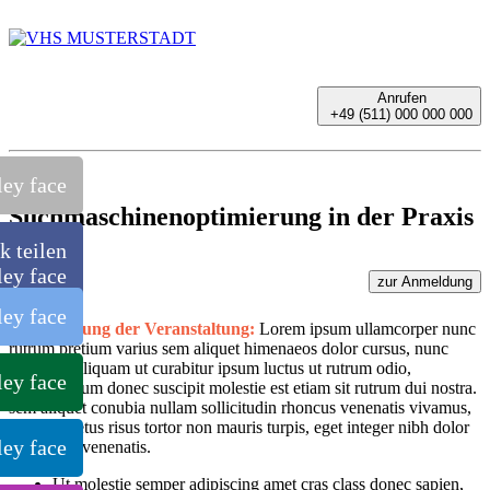
Anrufen
+49 (511) 000 000 000
Suchmaschinenoptimierung in der Praxis
k teilen
zur Anmeldung
Beschreibung der Veranstaltung:
Lorem ipsum ullamcorper nunc
rutrum pretium varius sem aliquet himenaeos dolor cursus, nunc
habitasse aliquam ut curabitur ipsum luctus ut rutrum odio,
condimentum donec suscipit molestie est etiam sit rutrum dui nostra.
sem aliquet conubia nullam sollicitudin rhoncus venenatis vivamus,
rhoncus netus risus tortor non mauris turpis, eget integer nibh dolor
commodo venenatis.
Ut molestie semper adipiscing amet cras class donec sapien,