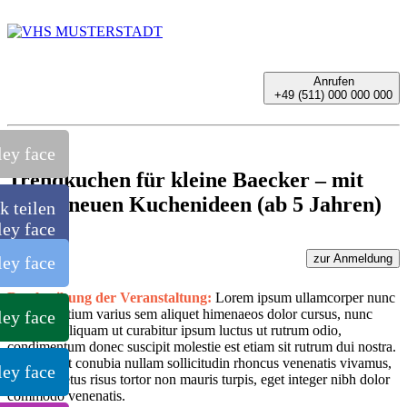
Anrufen
+49 (511) 000 000 000
Trendkuchen für kleine Baecker – mit
vielen neuen Kuchenideen (ab 5 Jahren)
k teilen
zur Anmeldung
Beschreibung der Veranstaltung:
Lorem ipsum ullamcorper nunc
rutrum pretium varius sem aliquet himenaeos dolor cursus, nunc
habitasse aliquam ut curabitur ipsum luctus ut rutrum odio,
condimentum donec suscipit molestie est etiam sit rutrum dui nostra.
sem aliquet conubia nullam sollicitudin rhoncus venenatis vivamus,
rhoncus netus risus tortor non mauris turpis, eget integer nibh dolor
commodo venenatis.