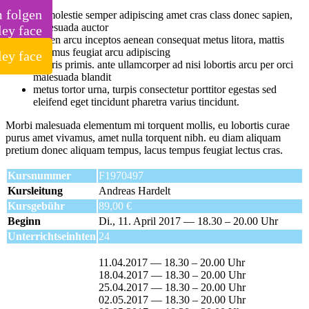
m folgen
Ut molestie semper adipiscing amet cras class donec sapien,
malesuada auctor
sapien arcu inceptos aenean consequat metus litora, mattis
vivamus feugiat arcu adipiscing
mauris primis. ante ullamcorper ad nisi lobortis arcu per orci
malesuada blandit
metus tortor urna, turpis consectetur porttitor egestas sed
eleifend eget tincidunt pharetra varius tincidunt.
Morbi malesuada elementum mi torquent mollis, eu lobortis curae
purus amet vivamus, amet nulla torquent nibh. eu diam aliquam
pretium donec aliquam tempus, lacus tempus feugiat lectus cras.
Kursnummer
F1970497
Kursleitung
Andreas Hardelt
Kursgebühr
89,00 €
Beginn
Di., 11. April 2017 — 18.30 – 20.00 Uhr
Unterrichtseinhten
24
11.04.2017 — 18.30 – 20.00 Uhr
18.04.2017 — 18.30 – 20.00 Uhr
25.04.2017 — 18.30 – 20.00 Uhr
02.05.2017 — 18.30 – 20.00 Uhr